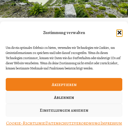
Alpenpässe Tagestour Schweiz: Wenn die Strasse noch dir
gehört
Zustimmung verwalten
Um dir ein optimales Erlebnis zu bieten, verwenden wir Technologien wie Cookies, um
Manchmal braucht es nicht viel, um den Kopf frei zu
Geräteinformationen zu speichern und/oder darauf zuzugreifen. Wenn du diesen
bekommen: zwei Räder, eine handverlesene Route und den[…]
Technologien zustimmst, können wir Daten wie das Surfverhalten oder eindeutige IDs auf
dieser Website verarbeiten. Wenn du deine Zustimmung nicht erteilst oder zurückziehst,
können bestimmte Merkmale und Funktionen beeinträchtigt werden.
WEITERLESEN
Akzeptieren
Ablehnen
Einstellungen ansehen
© 2026 Motos & Wonders
Cookie-Richtlinie
Datenschutzverordnung
Impressum